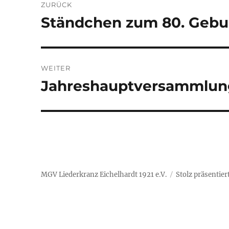
ZURÜCK
Ständchen zum 80. Gebu
Vorheriger
Beitrag:
WEITER
Jahreshauptversammlun
Nächster
Beitrag:
MGV Liederkranz Eichelhardt 1921 e.V.
Stolz präsentie