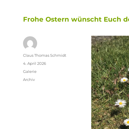
Frohe Ostern wünscht Euch 
Autor
Claus Thomas Schmidt
Veröffentlicht
4. April 2026
am
Format
Galerie
Kategorien
Archiv