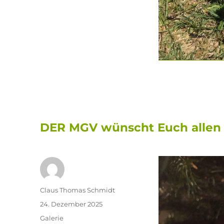
DER MGV wünscht Euch allen
Autor
Claus Thomas Schmidt
Veröffentlicht
24. Dezember 2025
am
Format
Galerie