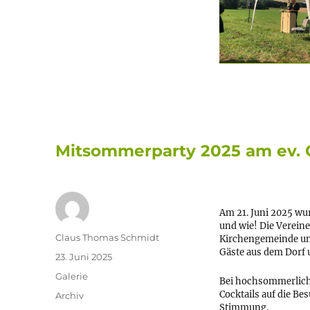
Mitsommerparty 2025 am ev. 
Am 21. Juni 2025 wu
und wie! Die Vereine
Autor
Claus Thomas Schmidt
Kirchengemeinde und
Gäste aus dem Dorf 
Veröffentlicht
23. Juni 2025
am
Format
Galerie
Bei hochsommerliche
Cocktails auf die B
Kategorien
Archiv
Stimmung.