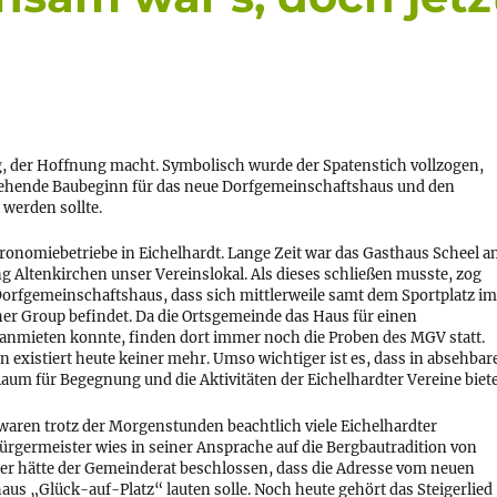
g, der Hoffnung macht. Symbolisch wurde der Spatenstich vollzogen,
tehende Baubeginn für das neue Dorfgemeinschaftshaus und den
 werden sollte.
tronomiebetriebe in Eichelhardt. Lange Zeit war das Gasthaus Scheel 
g Altenkirchen unser Vereinslokal. Als dieses schließen musste, zog
Dorfgemeinschaftshaus, dass sich mittlerweile samt dem Sportplatz im
er Group befindet. Da die Ortsgemeinde das Haus für einen
nmieten konnte, finden dort immer noch die Proben des MGV statt.
n existiert heute keiner mehr. Umso wichtiger ist es, dass in absehbar
aum für Begegnung und die Aktivitäten der Eichelhardter Vereine biete
aren trotz der Morgenstunden beachtlich viele Eichelhardter
germeister wies in seiner Ansprache auf die Bergbautradition von
her hätte der Gemeinderat beschlossen, dass die Adresse vom neuen
us „Glück-auf-Platz“ lauten solle. Noch heute gehört das Steigerlied