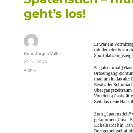
geht’s los!
Es war ein Vormitta
mit dem der bevors
Autor
Hans-Jürgen Volk
Sportplatz angezeigt
Veröffentlicht
23. Juli 2025
am
Es gab einmal 3 Gas
Kategorien
Archiv
Ortseingang Richtun
man um in das alte 
Besitz der Schumach
Übergangszeitraum a
Von den 3 Gaststätte
Zeit das neue Haus R
Zum „Spatenstich“ w
gekommen. Unser Bür
Eichelhardt hin. Da
Dorfgemeinschaftsha