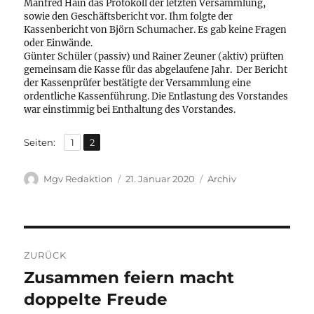
Manfred Hain das Protokoll der letzten Versammlung,
sowie den Geschäftsbericht vor. Ihm folgte der
Kassenbericht von Björn Schumacher. Es gab keine Fragen
oder Einwände.
Günter Schüler (passiv) und Rainer Zeuner (aktiv) prüften
gemeinsam die Kasse für das abgelaufene Jahr. Der Bericht
der Kassenprüfer bestätigte der Versammlung eine
ordentliche Kassenführung. Die Entlastung des Vorstandes
war einstimmig bei Enthaltung des Vorstandes.
,
Seite
Seite
Seiten:
1
2
Autor
Veröffentlicht
Kategorien
Mgv Redaktion
21. Januar 2020
Archiv
am
Beitragsnavigation
ZURÜCK
Zusammen feiern macht
Vorheriger
Beitrag:
doppelte Freude