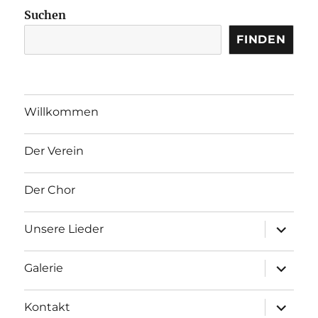
Suchen
FINDEN
Willkommen
Der Verein
Der Chor
Unterme
Unsere Lieder
Unterme
Galerie
Unterme
Kontakt