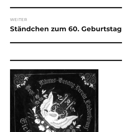
WEITER
Ständchen zum 60. Geburtstag
Nächster
Beitrag: