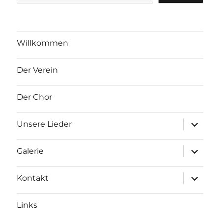
Willkommen
Der Verein
Der Chor
Unterme
Unsere Lieder
Unterme
Galerie
Unterme
Kontakt
Links