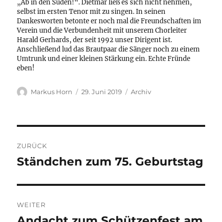
„Ab in den Süden!“. Dietmar ließ es sich nicht nehmen,
selbst im ersten Tenor mit zu singen. In seinen
Dankesworten betonte er noch mal die Freundschaften im
Verein und die Verbundenheit mit unserem Chorleiter
Harald Gerhards, der seit 1992 unser Dirigent ist.
Anschließend lud das Brautpaar die Sänger noch zu einem
Umtrunk und einer kleinen Stärkung ein. Echte Fründe
eben!
Autor
Veröffentlicht
Kategorien
Markus Horn
29. Juni 2019
Archiv
am
Beitragsnavigation
ZURÜCK
Ständchen zum 75. Geburtstag
Vorheriger
Beitrag:
WEITER
Andacht zum Schützenfest am
Nächster