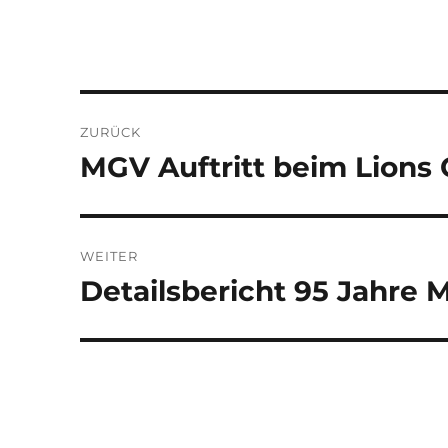
Beitragsnavigation
ZURÜCK
MGV Auftritt beim Lions
Vorheriger
Beitrag:
WEITER
Detailsbericht 95 Jahre 
Nächster
Beitrag: