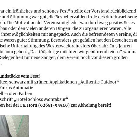
r ein fröhliches und schönes Fest“ stellte der Vorstand rückblickend
e und Stimmung war gut, die Besucherzahlen trotz des durchwachsen
ich. Die Motivation der Vereinsmitglieder war durchweg positiv. Sei es
bau oder den vielen anderen Dingen, die zu organsieren waren. Alle
ihrer Möglichkeiten mit angepackt. Auch die befreundeten Vereine, di
e waren guter Stimmung. Besonders gut gefallen hat den Besuchern 
ische Unterhaltung des Westerwaldorchesters Oberlahr. In 5 Jahren
Jubiläum geben. „Das 100jährige möchten wir gebührend feiern“ war m
e Gelegenheit für neue Sänger, dem Verein noch vor diesem großen
.
undstücke vom Fest!
illtec, schwarz mit grünen Applikationen „Authentic Outdoor“
Knirps Automatic
elb-roten Farben
fschrift „Hotel Schloss Montabaur“
en bei der Fa. Horn (02681-95540) zur Abholung bereit!