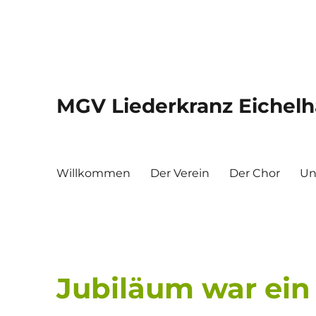
MGV Liederkranz Eichelha
Willkommen
Der Verein
Der Chor
Un
Jubiläum war ein 