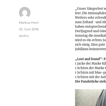
„Unser Sängerfest wa
fest. Die Atmosphär
Wetters sehr erfreul
zum Zeltauf- und Ab
Autor
Markus Horn
haben entsprechend 
Veröffentlicht
20. Juni 2016
Dorfjugend und Gäst
am
Kategorien
Sonntag die musikal
Archiv
wird es ein echtes 
sich einig. Eine gut
Jubiläum beizutreten
„Lost and found“: F
1 Jacke der Marke K
1 Schirm der Marke 
1 Schirm mit blau-g
1 Schirm mit der Au
Die Fundstücke steh