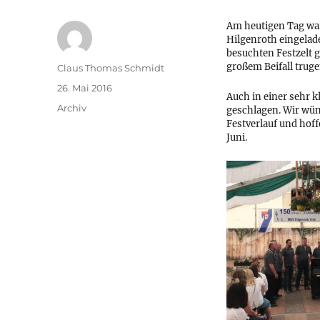
Am heutigen Tag wa
Hilgenroth eingelade
besuchten Festzelt g
großem Beifall truge
Autor
Claus Thomas Schmidt
Veröffentlicht
26. Mai 2016
Auch in einer sehr 
am
Kategorien
Archiv
geschlagen. Wir wü
Festverlauf und hoff
Juni.