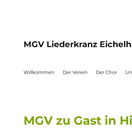
MGV Liederkranz Eichelha
Willkommen
Der Verein
Der Chor
Un
MGV zu Gast in H