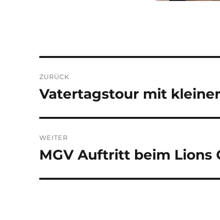
Beitragsnavigation
ZURÜCK
Vatertagstour mit kleine
Vorheriger
Beitrag:
WEITER
MGV Auftritt beim Lions
Nächster
Beitrag: