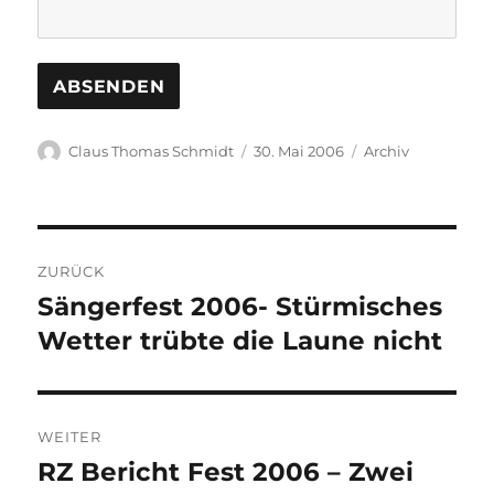
Autor
Veröffentlicht
Kategorien
Claus Thomas Schmidt
30. Mai 2006
Archiv
am
Beitragsnavigation
ZURÜCK
Sängerfest 2006- Stürmisches
Vorheriger
Beitrag:
Wetter trübte die Laune nicht
WEITER
RZ Bericht Fest 2006 – Zwei
Nächster