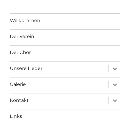
Willkommen
Der Verein
Der Chor
Unterme
Unsere Lieder
Unterme
Galerie
Unterme
Kontakt
Links