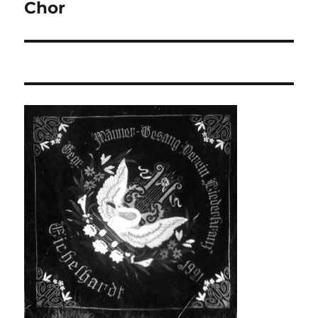
Beitrag:
Chor