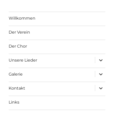
Willkommen
Der Verein
Der Chor
Unterme
Unsere Lieder
Unterme
Galerie
Unterme
Kontakt
Links