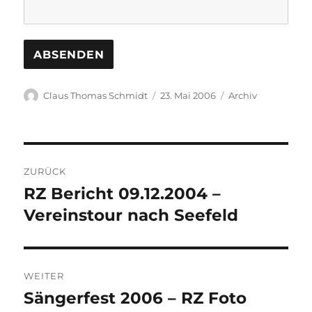
Autor
Veröffentlicht
Kategorien
Claus Thomas Schmidt
23. Mai 2006
Archiv
am
Beitragsnavigation
ZURÜCK
RZ Bericht 09.12.2004 –
Vorheriger
Beitrag:
Vereinstour nach Seefeld
WEITER
Sängerfest 2006 – RZ Foto
Nächster